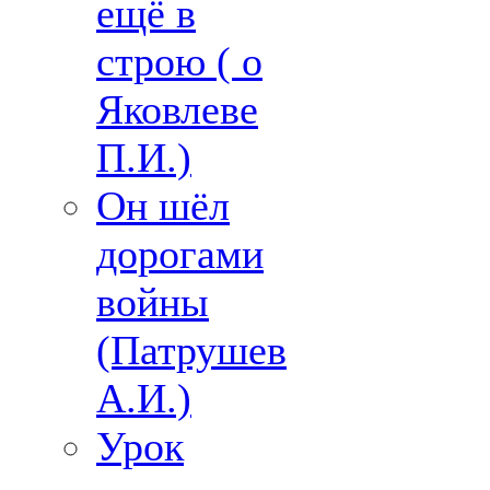
ещё в
строю ( о
Яковлеве
П.И.)
Он шёл
дорогами
войны
(Патрушев
А.И.)
Урок