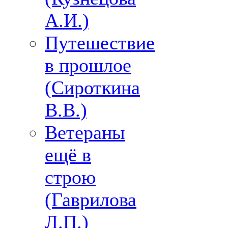
А.И.)
Путешествие
в прошлое
(Сироткина
В.В.)
Ветераны
ещё в
строю
(Гаврилова
Л.П.)