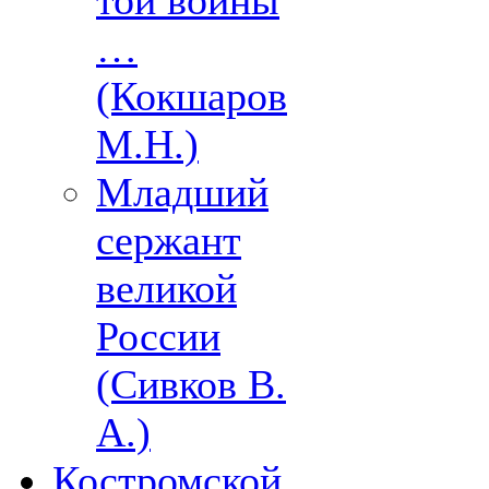
той войны
…
(Кокшаров
М.Н.)
Младший
сержант
великой
России
(Сивков В.
А.)
Костромской