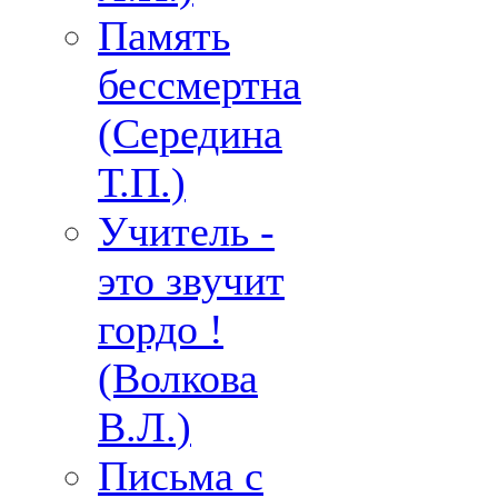
Память
бессмертна
(Середина
Т.П.)
Учитель -
это звучит
гордо !
(Волкова
В.Л.)
Письма с