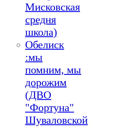
Мисковская
средня
школа)
Обелиск
:мы
помним, мы
дорожим
(ДВО
"Фортуна"
Шуваловской