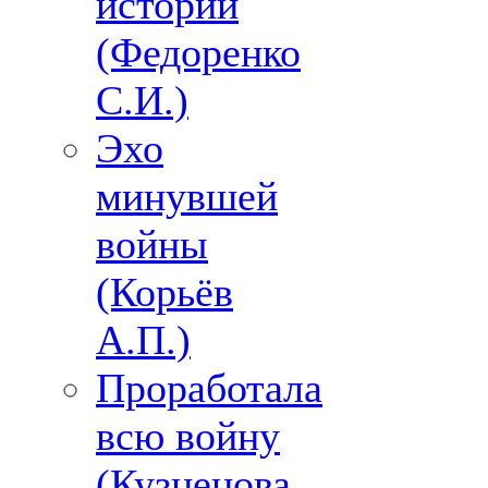
истории
(Федоренко
С.И.)
Эхо
минувшей
войны
(Корьёв
А.П.)
Проработала
всю войну
(Кузнецова