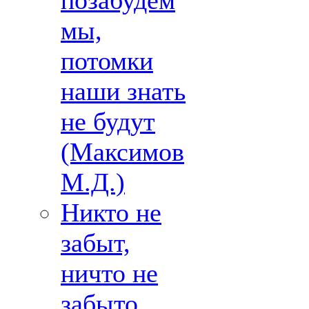
позабудем
мы,
потомки
наши знать
не будут
(Максимов
М.Д.)
Никто не
забыт,
ничто не
забыто