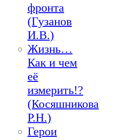
фронта
(Гузанов
И.В.)
Жизнь…
Как и чем
её
измерить!?
(Косяшникова
Р.Н.)
Герои