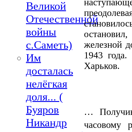
наступаю
Великой
преодолева
Отечественной
становило
войны
остановил
с.Саметь)
железной до
1943 года.
Им
Харьков.
досталась
нелёгкая
доля... (
Буяров
… Получив
Никандр
часовому 