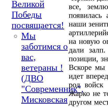
Великой
все, земл
Победы
появилась 
наши зенитн
посвящается!
артиллерий
Мы
на новую о
заботимся о
дали залп
вас,
позиции, зн
ветераны !
Вскоре мы 
идет вперед
(ДВО
род войск 
"Современник",
Жарко не то
Мисковская
другом мес