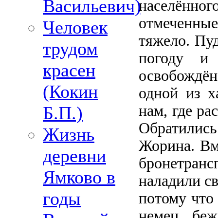
Васильевич)
населённо
отмеченные
Человек
тяжело. Пуд
трудом
погоду и
красен
освобождён
(Кокин
одной из х
нам, где ра
Б.П.)
Обратилис
Жизнь
Жорина. Вм
деревни
бронетран
Ямково в
наладили с
годы
потому что 
немец беж