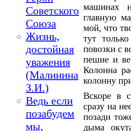
машинах н
Советского
главную ма
Союза
мой, что тв
Жизнь,
тут тольк
достойная
повозки с 
пешие и ве
уважения
Колонна ра
(Малинина
колонну пр
З.И.)
Вскоре в 
Ведь если
сразу на не
позабудем
позади тож
мы,
дыма окут