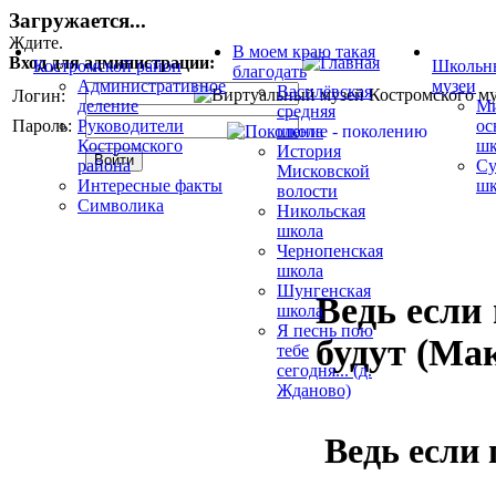
Загружается...
Ждите.
В моем краю такая
Вход для администрации:
Костромской район
Школьн
благодать
Административное
музеи
Василёвская
Логин:
деление
Ми
средняя
Пароль:
Руководители
ос
школа
Костромского
шк
История
района
Су
Мисковской
Интересные факты
шк
волости
Символика
Никольская
школа
Чернопенская
школа
Шунгенская
Ведь если
школа
Я песнь пою
будут (Ма
тебе
сегодня... (д.
Жданово)
Ведь если 