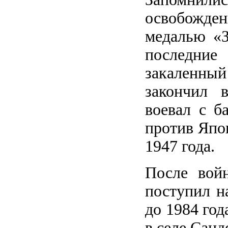
освобожде
медалью «З
последние
закаленны
закончил 
воевал с б
против Япо
1947 года.
После вой
поступил на
до 1984 год
в селе Санд