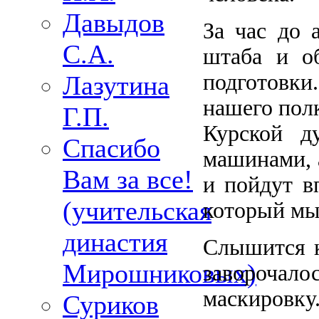
Давыдов
За час до 
С.А.
штаба и об
подготовки
Лазутина
нашего полк
Г.П.
Курской д
Спасибо
машинами, 
Вам за все!
и пойдут в
(учительская
который мы 
династия
Слышится к
Мирошниковых)
заворочалос
маскировк
Суриков