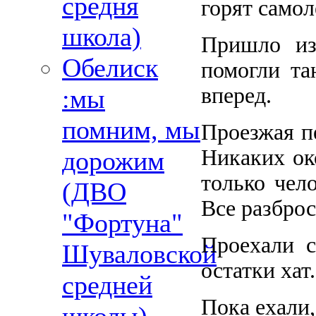
средня
горят самол
школа)
Пришло изв
Обелиск
помогли та
вперед.
:мы
помним, мы
Проезжая п
Никаких око
дорожим
только чело
(ДВО
Все разброс
"Фортуна"
Проехали с
Шуваловской
остатки хат.
средней
Пока ехали,