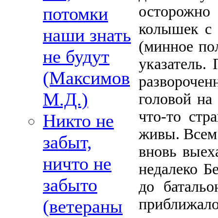
осторожно
потомки
колышек с 
наши знать
(минное пол
не будут
указатель.
(Максимов
развороче
М.Д.)
головой на 
что-то стр
Никто не
живы. Всем
забыт,
вновь выех
ничто не
недалеко Б
забыто
до баталь
приближал
(ветераны