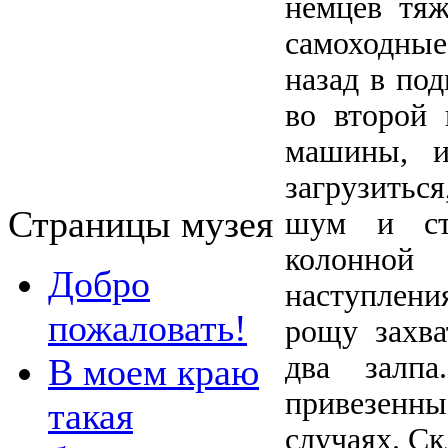
немцев тя
самоходные
назад в по
во второй
машины, и
загрузитьс
Страницы музея
шум и ст
колонной
Добро
наступлен
пожаловать!
рощу захва
два залп
В моем краю
привезенн
такая
случаях. Ск