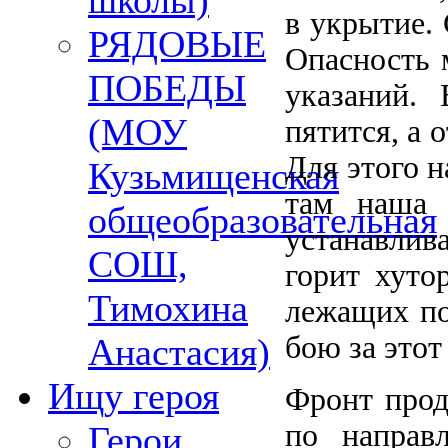
школы)
в укрытие. 
РЯДОВЫЕ
Опасность 
ПОБЕДЫ
указаний.
(МОУ
пятится, а 
Для этого н
Кузьмищенская
там наша 
общеобразовательная
устанавлив
СОШ,
горит хуто
Тимохина
лежащих по
бою за этот
Анастасия)
Ищу героя
Фронт прод
по направ
Герои