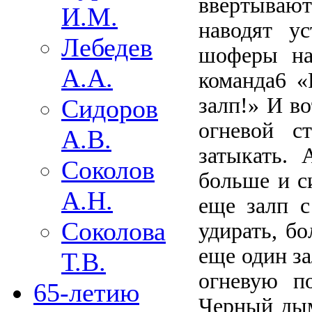
ввертывают
И.М.
наводят у
Лебедев
шоферы на
А.А.
команда6 «
залп!» И в
Сидоров
огневой с
А.В.
затыкать. 
Соколов
больше и с
А.Н.
еще залп с
Соколова
удирать, бо
еще один за
Т.В.
огневую п
65-летию
Черный дым 