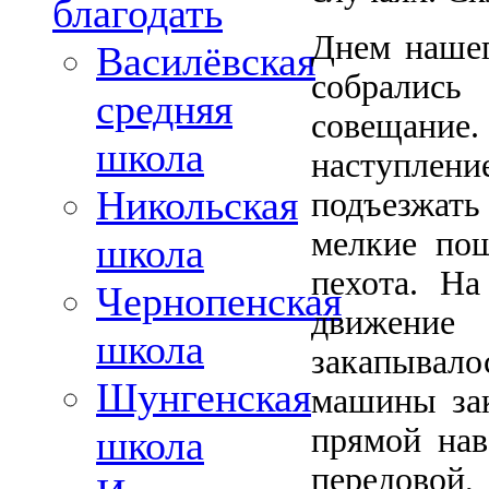
благодать
Днем нашег
Василёвская
собрались
средняя
совещание
школа
наступлени
Никольская
подъезжат
мелкие пош
школа
пехота. Н
Чернопенская
движение
школа
закапывало
Шунгенская
машины зак
прямой нав
школа
передовой