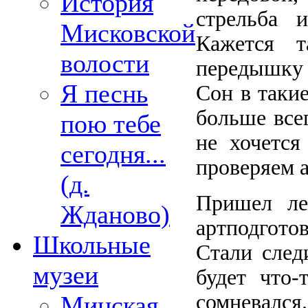
История
стрельба 
Мисковской
Кажется т
волости
передышку 
Я песнь
Сон в такие
больше все
пою тебе
не хочется
сегодня...
проверяем а
(д.
Пришел ле
Жданово)
артподгото
Школьные
Стали след
музеи
будет что
сомневался.
Минская