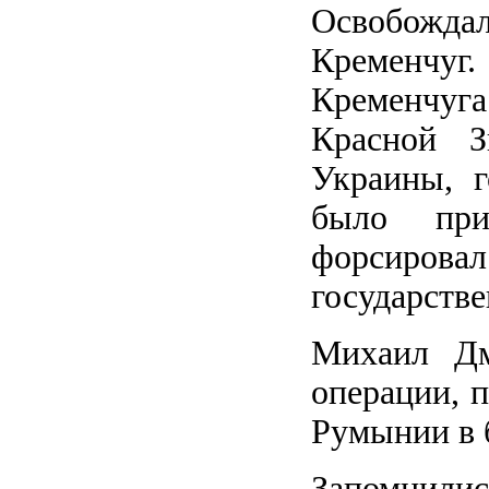
Освобожда
Кременчуг
Кременчуг
Красной З
Украины, 
было при
форсиров
государств
Михаил Дм
операции, 
Румынии в 
Запомнилис