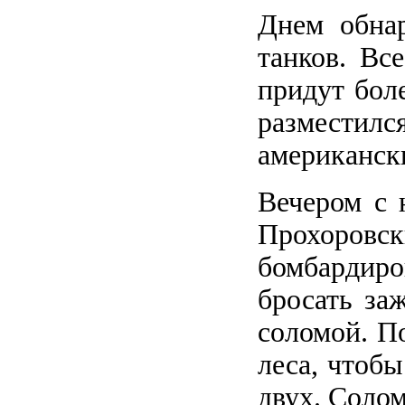
Днем обна
танков. Вс
придут бол
разместил
американск
Вечером с 
Прохоров
бомбардир
бросать за
соломой. По
леса, чтобы
двух. Солом