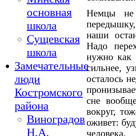
основная
Немцы не 
передышку,
школа
наши остан
Сущевская
Надо пере
школа
нужно как 
Замечательные
сильнее, у
люди
осталось не
пронизывае
Костромского
сне вообщ
района
вокруг, тож
Виноградов
оживет: буду
Н.А.
человека.