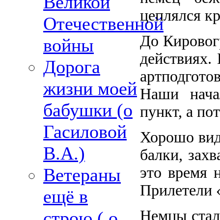
Великой
цеплялся кр
Отечественной
До Кировог
войны
действиях. 
Дорога
артподгот
жизни моей
Наши нача
бабушки (о
пункт, а по
Гасиловой
Хорошо вид
В.А.)
балки, захв
это время 
Ветераны
Прилетели 
ещё в
Немцы стали
строю ( о