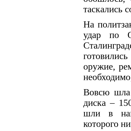
таскались с
На политза
удар по О
Сталингра
готовилис
оружие, ре
необходимо
Вовсю шла 
диска – 1
шли в нап
которого ни