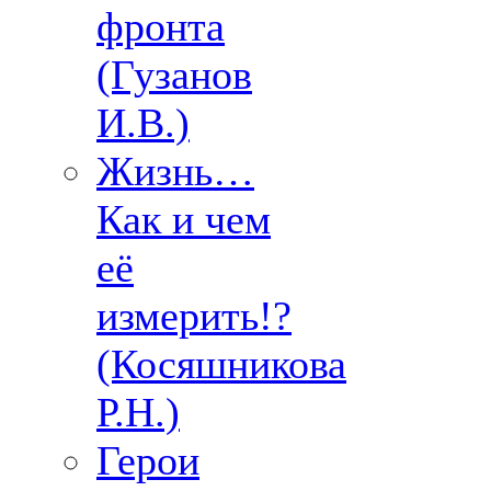
фронта
(Гузанов
И.В.)
Жизнь…
Как и чем
её
измерить!?
(Косяшникова
Р.Н.)
Герои