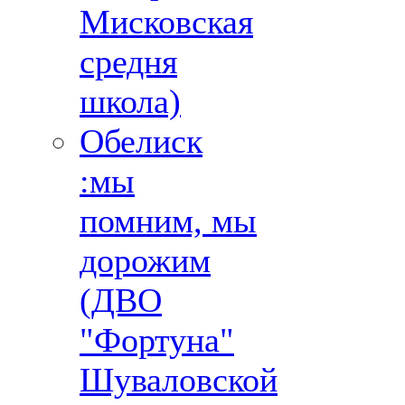
Мисковская
средня
школа)
Обелиск
:мы
помним, мы
дорожим
(ДВО
"Фортуна"
Шуваловской