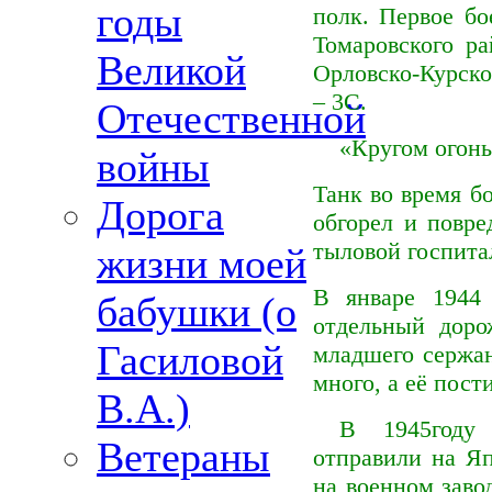
годы
полк. Первое бо
Томаровского р
Великой
Орловско-Курско
– 3С.
Отечественной
«Кругом огонь
войны
Танк во время б
Дорога
обгорел и повре
тыловой госпитал
жизни моей
В январе 1944 
бабушки (о
отдельный доро
Гасиловой
младшего сержан
много, а её пост
В.А.)
В 1945году 
Ветераны
отправили на Яп
на военном заво