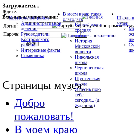
Загружается...
Ждите.
В моем краю такая
Вход для администрации:
Костромской район
Школьн
благодать
Административное
музеи
Василёвская
Логин:
деление
Ми
средняя
Пароль:
Руководители
ос
школа
Костромского
шк
История
района
Су
Мисковской
Интересные факты
шк
волости
Символика
Никольская
школа
Чернопенская
школа
Шунгенская
Страницы музея
школа
Я песнь пою
тебе
Добро
сегодня... (д.
Жданово)
пожаловать!
В моем краю