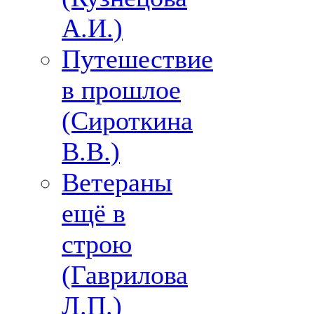
А.И.)
Путешествие
в прошлое
(Сироткина
В.В.)
Ветераны
ещё в
строю
(Гаврилова
Л.П.)