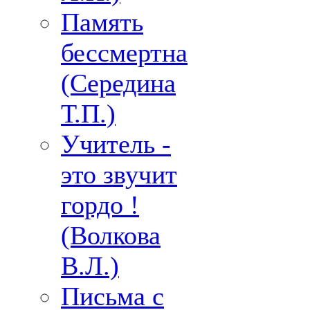
Память
бессмертна
(Середина
Т.П.)
Учитель -
это звучит
гордо !
(Волкова
В.Л.)
Письма с