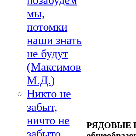
позабудем
мы,
потомки
наши знать
не будут
(Максимов
М.Д.)
Никто не
забыт,
ничто не
РЯДОВЫЕ П
забыто
общеобразо