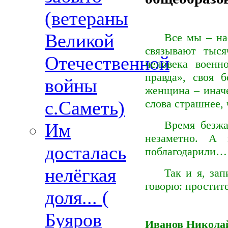
(ветераны
Великой
Все мы – н
связывают тыся
Отечественной
человека военн
правда», своя 
войны
женщина – иначе
с.Саметь)
слова страшнее, 
Время безжа
Им
незаметно. А 
досталась
поблагодарили…
нелёгкая
Так и я, за
говорю: прости
доля... (
Буяров
Иванов Никола