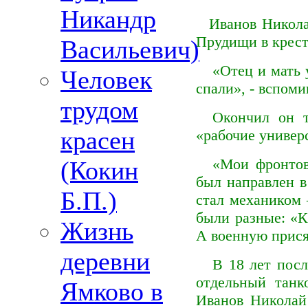
Никандр
Иванов Никола
Прудищи
в крест
Васильевич)
«Отец и мать 
Человек
спали», - вспом
трудом
Окончил он т
красен
«рабочие универ
«Мои фронтов
(Кокин
был направлен в
Б.П.)
стал механиком
были разные: «К
Жизнь
А военную прися
деревни
В 18 лет посл
отдельный танк
Ямково в
Иванов Николай