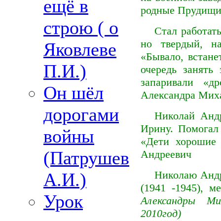
ещё в
родные Прудищи
строю ( о
Стал работат
но твердый, на
Яковлеве
«Бывало, встане
П.И.)
очередь занять
запаривали «д
Он шёл
Александра Миха
дорогами
Николай Андр
Ирину. Помогал
войны
«Дети хорошие 
(Патрушев
Андреевич
Николаю Андр
А.И.)
(1941 -1945), 
Урок
Александры Ми
2010год)