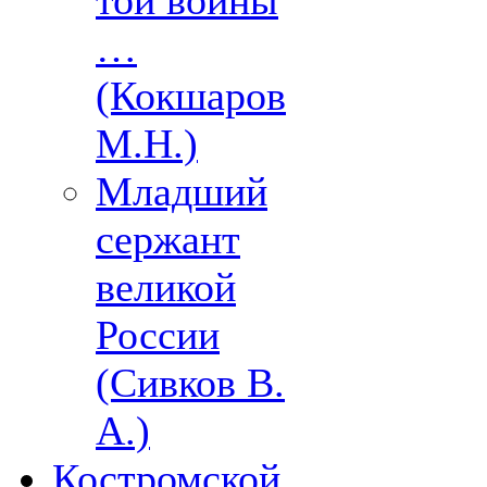
той войны
…
(Кокшаров
М.Н.)
Младший
сержант
великой
России
(Сивков В.
А.)
Костромской