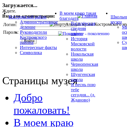
Загружается...
Ждите.
В моем краю такая
Вход для администрации:
Костромской район
Школьн
благодать
Административное
музеи
Василёвская
Логин:
деление
Ми
средняя
Пароль:
Руководители
ос
школа
Костромского
шк
История
района
Су
Мисковской
Интересные факты
шк
волости
Символика
Никольская
школа
Чернопенская
школа
Шунгенская
Страницы музея
школа
Я песнь пою
тебе
Добро
сегодня... (д.
Жданово)
пожаловать!
В моем краю