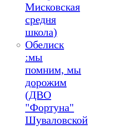
Мисковская
средня
школа)
Обелиск
:мы
помним, мы
дорожим
(ДВО
"Фортуна"
Шуваловской