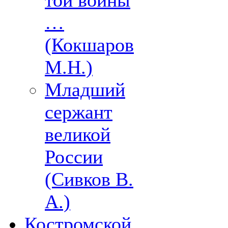
той войны
…
(Кокшаров
М.Н.)
Младший
сержант
великой
России
(Сивков В.
А.)
Костромской