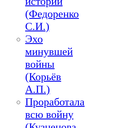
истории
(Федоренко
С.И.)
Эхо
минувшей
войны
(Корьёв
А.П.)
Проработала
всю войну
(Кузнецова