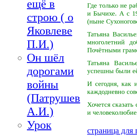
ещё в
Где только не р
и Бычихе. А с 1
строю ( о
(ныне Сухоногов
Яковлеве
Татьяна Василь
П.И.)
многолетний до
Почётными грамо
Он шёл
Татьяна Василь
дорогами
успешны были её
войны
И сегодня, как 
каждодневно сов
(Патрушев
Хочется сказать 
А.И.)
и человеколюбие
Урок
страница для 