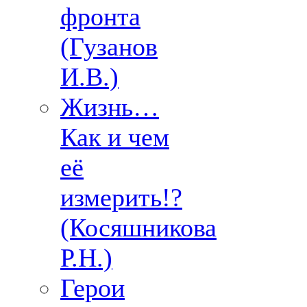
фронта
(Гузанов
И.В.)
Жизнь…
Как и чем
её
измерить!?
(Косяшникова
Р.Н.)
Герои