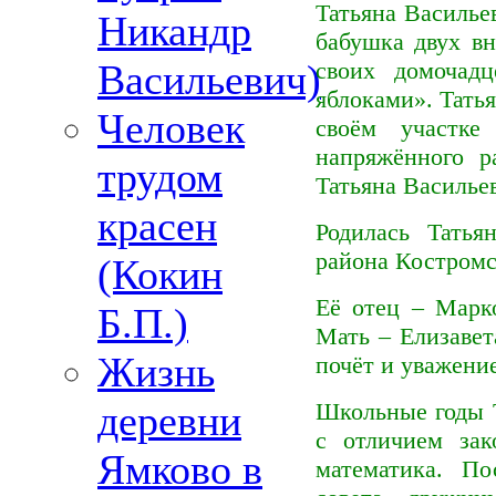
Татьяна Василье
Никандр
бабушка двух вн
Васильевич)
своих домочад
яблоками». Тать
Человек
своём участке
напряжённого р
трудом
Татьяна Василье
красен
Родилась Тать
района Костромс
(Кокин
Её отец – Марк
Б.П.)
Мать – Елизавет
Жизнь
почёт и уважени
деревни
Школьные годы Т
с отличием за
Ямково в
математика. По