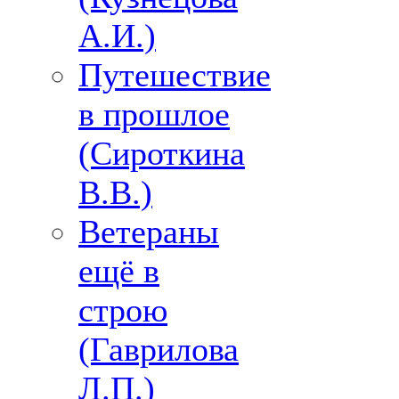
А.И.)
Путешествие
в прошлое
(Сироткина
В.В.)
Ветераны
ещё в
строю
(Гаврилова
Л.П.)