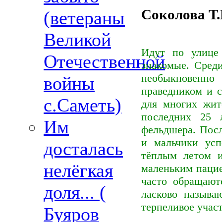
Соколова Т.
(ветераны
Великой
Идут по улице 
Отечественной
знакомые. Сред
необыкновенно
войны
праведником и с
с.Саметь)
для многих жит
последних 25 
Им
фельдшера. Пос
и мальчики ус
досталась
тёплым летом 
нелёгкая
маленьким пацие
часто обращают
доля... (
ласково назыв
терпеливое участ
Буяров