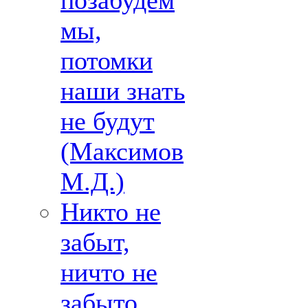
позабудем
мы,
потомки
наши знать
не будут
(Максимов
М.Д.)
Никто не
забыт,
ничто не
забыто