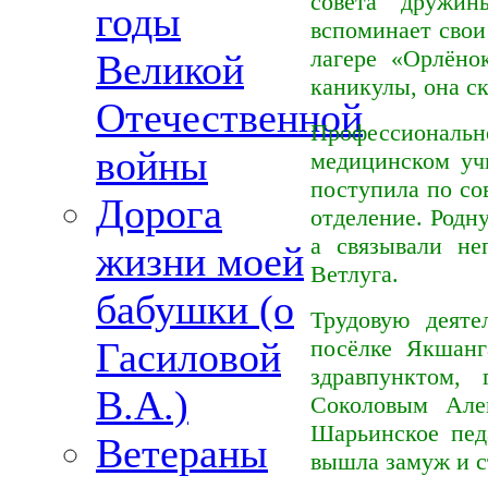
совета дружин
годы
вспоминает свои
лагере «Орлёно
Великой
каникулы, она с
Отечественной
Профессиональ
войны
медицинском учи
поступила по со
Дорога
отделение. Родн
а связывали не
жизни моей
Ветлуга.
бабушки (о
Трудовую деяте
Гасиловой
посёлке Якшанг
здравпунктом,
В.А.)
Соколовым Але
Шарьинское пед
Ветераны
вышла замуж и с