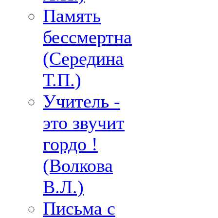
Память
бессмертна
(Середина
Т.П.)
Учитель -
это звучит
гордо !
(Волкова
В.Л.)
Письма с