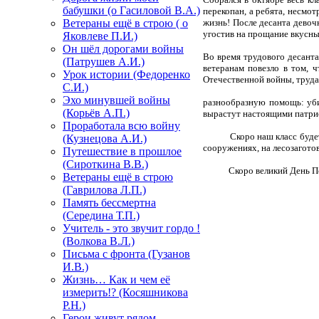
бабушки (о Гасиловой В.А.)
перекопан, а ребята, несмот
Ветераны ещё в строю ( о
жизнь! После десанта девоч
угостив на прощание вкусн
Яковлеве П.И.)
Он шёл дорогами войны
Во время трудового десант
(Патрушев А.И.)
ветеранам повезло в том, 
Урок истории (Федоренко
Отечественной войны, труда
С.И.)
Эхо минувшей войны
разнообразную помощь: уби
(Корьёв А.П.)
вырастут настоящими патрио
Проработала всю войну
Скоро наш класс будет рас
(Кузнецова А.И.)
сооружениях, на лесозагото
Путешествие в прошлое
(Сироткина В.В.)
Скоро великий День Победы
Ветераны ещё в строю
(Гаврилова Л.П.)
Память бессмертна
(Середина Т.П.)
Учитель - это звучит гордо !
(Волкова В.Л.)
Письма с фронта (Гузанов
И.В.)
Жизнь… Как и чем её
измерить!? (Косяшникова
Р.Н.)
Герои живут рядом