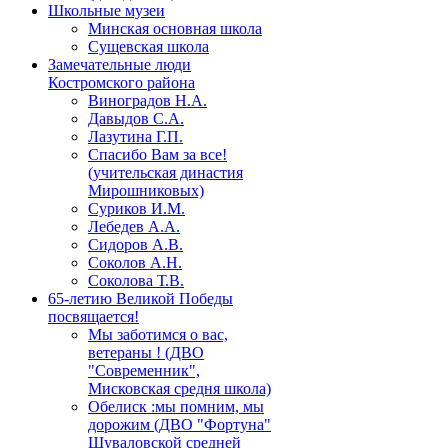
Школьные музеи
Минская основная школа
Сущевская школа
Замечательные люди
Костромского района
Виноградов Н.А.
Давыдов С.А.
Лазутина Г.П.
Спасибо Вам за все!
(учительская династия
Мирошниковых)
Суриков И.М.
Лебедев А.А.
Сидоров А.В.
Соколов А.Н.
Соколова Т.В.
65-летию Великой Победы
посвящается!
Мы заботимся о вас,
ветераны ! (ДВО
"Современник",
Мисковская средня школа)
Обелиск :мы помним, мы
дорожим (ДВО "Фортуна"
Шуваловской средней