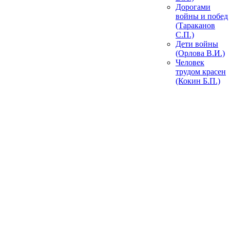
Дорогами
войны и побед
(Тараканов
С.П.)
Дети войны
(Орлова В.И.)
Человек
трудом красен
(Кокин Б.П.)