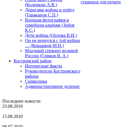
страница для печати
(Коленкин А.В.)
Дорогами войны и побед
(Тараканов С.П.)
Военная фотография в
семейном альбоме (Зобов
К.С.)
Дети войны (Орлова В.И.)
Он не вернулся с той войны
… (Кокшаров М.Н.)
Младший сержант великой
России (Сивков В. А.)
Костромской район
Интересные факты
Руководители Костромского
района
Символика
Административное деление
Последние новости
23.08.2010
Обновление сайта
15.08.2010
С днем города!
08.07.2010