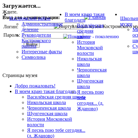
Загружается...
Ждите.
В моем краю такая
Вход для администрации:
Костромской район
Школьн
благодать
Административное
музеи
Василёвская
Логин:
деление
Ми
средняя
Пароль:
Руководители
ос
школа
Костромского
шк
История
района
Су
Мисковской
Интересные факты
шк
волости
Символика
Никольская
школа
Чернопенская
Страницы музея
школа
Шунгенская
Добро пожаловать!
школа
В моем краю такая благодать
Я песнь пою
Василёвская средняя школа
тебе
Никольская школа
сегодня... (д.
Чернопенская школа
Жданово)
Шунгенская школа
История Мисковской
волости
Я песнь пою тебе сегодня...
(д. Жданово)