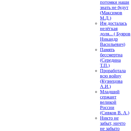
потомки наши
знать не будут
(Максимов
М.Д.)
Им досталась
нелёгкая
доля... ( Буяров
Никандр
Васильевич)
Память
бессмертна
(Середина
Т.П.)
Проработала
всю войну
(Кузнецова
А.И.)
Младший
сержант
великой
России
(Сивков В. А.)
Никто не
забыт, ничто
не забыто