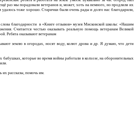
 ещё раз мы порадовали ветеранов и, может, хоть на немного, но продлили их
м удалось тоже хорошо. Старички были очень рады и долго нас благодарили,
а слова благодарности в «Книге отзывов» музея Мисковской школы: «Нашим
ижения. Считается честью оказывать реальную помощь ветеранам Великой
рой. Ребята оказывают ветеранам
вают землю в огородах, носят воду, колют дрова и др. Я думаю, что дети
бабушках, которые во время войны работали в колхозе, на оборонительных
или.
их рассказы, помочь им.