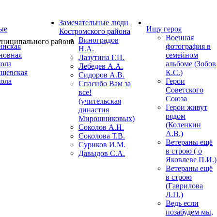
Замечательные люди
ые
Ищу героя
Костромского района
Военная
Виноградов
нская
фотография в
Н.А.
новная
семейном
Лазутина Г.П.
ола
альбоме (Зобов
Лебедев А.А.
щевская
К.С.)
Сидоров А.В.
ола
Герои
Спасибо Вам за
Советского
все!
Союза
(учительская
Герои живут
династия
рядом
Мирошниковых)
(Коленкин
Соколов А.Н.
А.В.)
Соколова Т.В.
Ветераны ещё
Суриков И.М.
в строю ( о
Давыдов С.А.
Яковлеве П.И.)
Ветераны ещё
в строю
(Гаврилова
Л.П.)
Ведь если
позабудем мы,