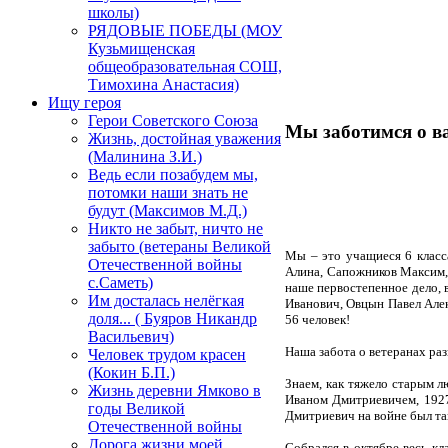
школы)
РЯДОВЫЕ ПОБЕДЫ (МОУ
Кузьмищенская
общеобразовательная СОШ,
Тимохина Анастасия)
Ищу героя
Герои Советского Союза
Мы заботимся о в
Жизнь, достойная уважения
(Малинина З.И.)
Ведь если позабудем мы,
потомки наши знать не
будут (Максимов М.Д.)
Никто не забыт, ничто не
забыто (ветераны Великой
Мы – это учащиеся 6 класс
Отечественной войны
Алина, Сапожников Максим, 
с.Саметь)
наше первостепенное дело, 
Им досталась нелёгкая
Иванович, Овцын Павел Але
доля... ( Буяров Никандр
56 человек!
Васильевич)
Наша забота о ветеранах ра
Человек трудом красен
(Кокин Б.П.)
Знаем, как тяжело старым л
Жизнь деревни Ямково в
Иваном Дмитриевичем, 1927
годы Великой
Дмитриевич на войне был та
Отечественной войны
Дорога жизни моей
Собрался в октябре весь кл