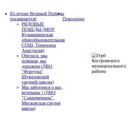
65-летию Великой Победы
посвящается!
Поколение
РЯДОВЫЕ
ПОБЕДЫ (МОУ
Кузьмищенская
общеобразовательная
СОШ, Тимохина
Анастасия)
Обелиск :мы
помним, мы
дорожим (ДВО
"Фортуна"
Шуваловской
средней школы)
Мы заботимся о вас,
ветераны ! (ДВО
"Современник",
Мисковская средня
школа)