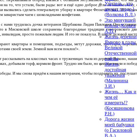
Учитель - это
ря на то, что устали, были рады: вот и ещё одно доброе дело на нашем счету,
звучит гордо !
ки вызвались сделать генеральную уборку в квартире Феоктистовых. И это на
(Волкова В.Л.)
ым заваристым чаем с шоколадными конфетами.
Эхо минувшей
а с нами трудилась дочка ветеранов Щербакова Лидия Павловна. Она оставил
войны (Корьёв
что в Мисковской школе сохранены благородные традиции тимуровского дв
А.П.)
, инвалидам, просто пожилым людям. И это не показуха. В школе деловой наст
Жизнь деревни
Ямково в годы
рают квартиры и помещения, подъезды, метут дорожки, тротуары, перекапы
Великой
тами своей земли. Земной вам всем поклон!».
Отечественной
войны
сказывать на классных часах о труженицах тыла из деревни Ямково, наших 
вках, добывали торф, кормили фронт. Трудно им было, но они выстояли и побед
Жизнь,
достойная
. И мы снова придём к нашим ветеранам, чтобы поздравить их, послушать 
уважения
(Малинина
З.И.)
Жизнь… Как и
чем её
измерить!?
(Косяшникова
Р.Н.)
Дорога жизни
моей бабушки
(о Гасиловой
В.А.)