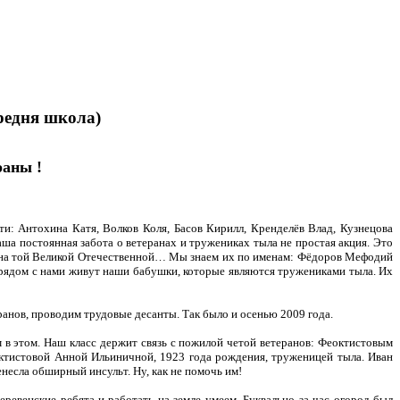
редня школа)
раны !
: Антохина Катя, Волков Коля, Басов Кирилл, Кренделёв Влад, Кузнецова
а постоянная забота о ветеранах и тружениках тыла не простая акция. Это
ерана той Великой Отечественной… Мы знаем их по именам: Фёдоров Мефодий
рядом с нами живут наши бабушки, которые являются тружениками тыла. Их
ранов, проводим трудовые десанты. Так было и осенью 2009 года.
м в этом. Наш класс держит связь с пожилой четой ветеранов: Феоктистовым
ктистовой Анной Ильиничной, 1923 года рождения, труженицей тыла. Иван
несла обширный инсульт. Ну, как не помочь им!
еревенские ребята и работать на земле умеем. Буквально за час огород был